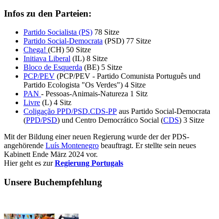
Infos zu den Parteien:
Partido Socialista (PS)
78 Sitze
Partido Social-Democrata
(PSD) 77 Sitze
Chega!
(CH) 50 Sitze
Initiava Liberal
(IL) 8 Sitze
Bloco de Esquerda
(BE) 5 Sitze
PCP/PEV
(PCP/PEV - Partido Comunista Português und
Partido Ecologista "Os Verdes") 4 Sitze
PAN
- Pessoas-Animais-Natureza 1 Sitz
Livre
(L) 4 Sitz
Coligação PPD/PSD.CDS-PP
aus Partido Social-Democrata
(
PPD/PSD
) und Centro Democrático Social (
CDS
) 3 Sitze
Mit der Bildung einer neuen Regierung wurde der der PDS-
angehörende
Luís Montenegro
beauftragt. Er stellte sein neues
Kabinett Ende März 2024 vor.
Hier geht es zur
Regierung Portugals
Unsere Buchempfehlung