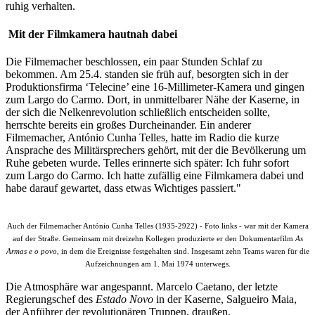
ruhig verhalten.
Mit der Filmkamera hautnah dabei
Die Filmemacher beschlossen, ein paar Stunden Schlaf zu
bekommen. Am 25.4. standen sie früh auf, besorgten sich in der
Produktionsfirma ‘Telecine’ eine 16-Millimeter-Kamera und gingen
zum Largo do Carmo. Dort, in unmittelbarer Nähe der Kaserne, in
der sich die Nelkenrevolution schließlich entscheiden sollte,
herrschte bereits ein großes Durcheinander. Ein anderer
Filmemacher, António Cunha Telles, hatte im Radio die kurze
Ansprache des Militärsprechers gehört, mit der die Bevölkerung um
Ruhe gebeten wurde. Telles erinnerte sich später: Ich fuhr sofort
zum Largo do Carmo. Ich hatte zufällig eine Filmkamera dabei und
habe darauf gewartet, dass etwas Wichtiges passiert."
Auch der Filmemacher António Cunha Telles (1935-2922) - Foto links - war mit der Kamera
auf der Straße. Gemeinsam mit dreizehn Kollegen produzierte er den Dokumentarfilm
As
Armas e o povo
, in dem die Ereignisse festgehalten sind. Insgesamt zehn Teams waren für die
Aufzeichnungen am 1. Mai 1974 unterwegs.
Die Atmosphäre war angespannt. Marcelo Caetano, der letzte
Regierungschef des
Estado Novo
in der Kaserne, Salgueiro Maia,
der Anführer der revolutionären Truppen, draußen.