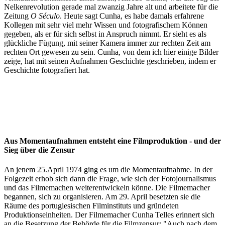
Nelkenrevolution gerade mal zwanzig Jahre alt und arbeitete für die
Zeitung
O Século
. Heute sagt Cunha, es habe damals erfahrene
Kollegen mit sehr viel mehr Wissen und fotografischem Können
gegeben, als er für sich selbst in Anspruch nimmt. Er sieht es als
glückliche Fügung, mit seiner Kamera immer zur rechten Zeit am
rechten Ort gewesen zu sein. Cunha, von dem ich hier einige Bilder
zeige, hat mit seinen Aufnahmen Geschichte geschrieben, indem er
Geschichte fotografiert hat.
Aus Momentaufnahmen entsteht eine Filmproduktion - und der
Sieg über die Zensur
An jenem 25.April 1974 ging es um die Momentaufnahme. In der
Folgezeit erhob sich dann die Frage, wie sich der Fotojournalismus
und das Filmemachen weiterentwickeln könne. Die Filmemacher
begannen, sich zu organisieren. Am 29. April besetzten sie die
Räume des portugiesischen Filminstituts und gründeten
Produktionseinheiten. Der Filmemacher Cunha Telles erinnert sich
an die Besetzung der Behörde für die Filmzensur: "Auch nach dem