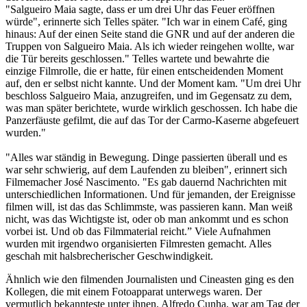
"Salgueiro Maia sagte, dass er um drei Uhr das Feuer eröffnen
würde", erinnerte sich Telles später. "Ich war in einem Café, ging
hinaus: Auf der einen Seite stand die GNR und auf der anderen die
Truppen von Salgueiro Maia. Als ich wieder reingehen wollte, war
die Tür bereits geschlossen." Telles wartete und bewahrte die
einzige Filmrolle, die er hatte, für einen entscheidenden Moment
auf, den er selbst nicht kannte. Und der Moment kam. "Um drei Uhr
beschloss Salgueiro Maia, anzugreifen, und im Gegensatz zu dem,
was man später berichtete, wurde wirklich geschossen. Ich habe die
Panzerfäuste gefilmt, die auf das Tor der Carmo-Kaserne abgefeuert
wurden."
"Alles war ständig in Bewegung. Dinge passierten überall und es
war sehr schwierig, auf dem Laufenden zu bleiben", erinnert sich
Filmemacher José Nascimento. "Es gab dauernd Nachrichten mit
unterschiedlichen Informationen. Und für jemanden, der Ereignisse
filmen will, ist das das Schlimmste, was passieren kann. Man weiß
nicht, was das Wichtigste ist, oder ob man ankommt und es schon
vorbei ist. Und ob das Filmmaterial reicht.” Viele Aufnahmen
wurden mit irgendwo organisierten Filmresten gemacht. Alles
geschah mit halsbrecherischer Geschwindigkeit.
Ähnlich wie den filmenden Journalisten und Cineasten ging es den
Kollegen, die mit einem Fotoapparat unterwegs waren. Der
vermutlich bekannteste unter ihnen, Alfredo Cunha, war am Tag der