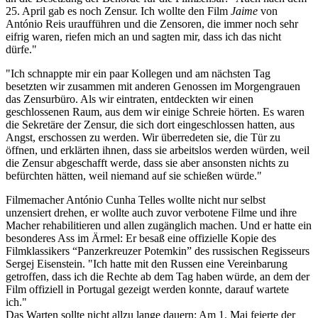
25. April gab es noch Zensur. Ich wollte den Film
Jaime
von
António Reis uraufführen und die Zensoren, die immer noch sehr
eifrig waren, riefen mich an und sagten mir, dass ich das nicht
dürfe."
"Ich schnappte mir ein paar Kollegen und am nächsten Tag
besetzten wir zusammen mit anderen Genossen im Morgengrauen
das Zensurbüro. Als wir eintraten, entdeckten wir einen
geschlossenen Raum, aus dem wir einige Schreie hörten. Es waren
die Sekretäre der Zensur, die sich dort eingeschlossen hatten, aus
Angst, erschossen zu werden. Wir überredeten sie, die Tür zu
öffnen, und erklärten ihnen, dass sie arbeitslos werden würden, weil
die Zensur abgeschafft werde, dass sie aber ansonsten nichts zu
befürchten hätten, weil niemand auf sie schießen würde."
Filmemacher António Cunha Telles wollte nicht nur selbst
unzensiert drehen, er wollte auch zuvor verbotene Filme und ihre
Macher rehabilitieren und allen zugänglich machen. Und er hatte ein
besonderes Ass im Ärmel: Er besaß eine offizielle Kopie des
Filmklassikers “Panzerkreuzer Potemkin” des russischen Regisseurs
Sergej Eisenstein. "Ich hatte mit den Russen eine Vereinbarung
getroffen, dass ich die Rechte ab dem Tag haben würde, an dem der
Film offiziell in Portugal gezeigt werden konnte, darauf wartete
ich."
Das Warten sollte nicht allzu lange dauern: Am 1. Mai feierte der