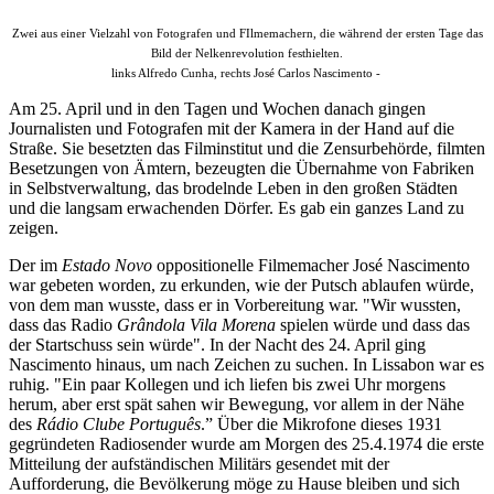
Zwei aus einer Vielzahl von Fotografen und FIlmemachern, die während der ersten Tage das
Bild der Nelkenrevolution festhielten.
links Alfredo Cunha, rechts José Carlos Nascimento -
Am 25. April und in den Tagen und Wochen danach gingen
Journalisten und Fotografen mit der Kamera in der Hand auf die
Straße. Sie besetzten das Filminstitut und die Zensurbehörde, filmten
Besetzungen von Ämtern, bezeugten die Übernahme von Fabriken
in Selbstverwaltung, das brodelnde Leben in den großen Städten
und die langsam erwachenden Dörfer. Es gab ein ganzes Land zu
zeigen.
Der im
Estado Novo
oppositionelle Filmemacher José Nascimento
war gebeten worden, zu erkunden, wie der Putsch ablaufen würde,
von dem man wusste, dass er in Vorbereitung war. "Wir wussten,
dass das Radio
Grândola Vila Morena
spielen würde und dass das
der Startschuss sein würde". In der Nacht des 24. April ging
Nascimento hinaus, um nach Zeichen zu suchen. In Lissabon war es
ruhig. "Ein paar Kollegen und ich liefen bis zwei Uhr morgens
herum, aber erst spät sahen wir Bewegung, vor allem in der Nähe
des
Rádio Clube Português
.” Über die Mikrofone dieses 1931
gegründeten Radiosender wurde am Morgen des 25.4.1974 die erste
Mitteilung der aufständischen Militärs gesendet mit der
Aufforderung, die Bevölkerung möge zu Hause bleiben und sich