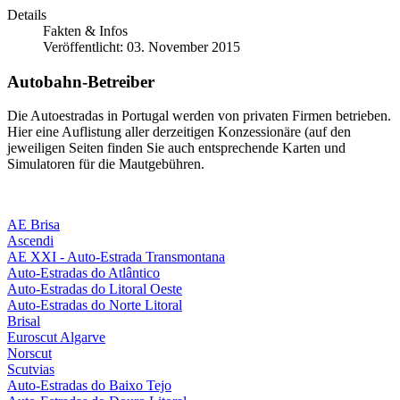
Details
Fakten & Infos
Veröffentlicht: 03. November 2015
Autobahn-Betreiber
Die Autoestradas in Portugal werden von privaten Firmen betrieben.
Hier eine Auflistung aller derzeitigen Konzessionäre (auf den
jeweiligen Seiten finden Sie auch entsprechende Karten und
Simulatoren für die Mautgebühren.
AE Brisa
Ascendi
AE XXI - Auto-Estrada Transmontana
Auto-Estradas do Atlântico
Auto-Estradas do Litoral Oeste
Auto-Estradas do Norte Litoral
Brisal
Euroscut Algarve
Norscut
Scutvias
Auto-Estradas do Baixo Tejo