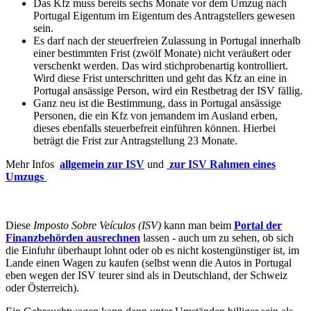
Das Kfz muss bereits sechs Monate vor dem Umzug nach
Portugal Eigentum im Eigentum des Antragstellers gewesen
sein.
Es darf nach der steuerfreien Zulassung in Portugal innerhalb
einer bestimmten Frist (zwölf Monate) nicht veräußert oder
verschenkt werden. Das wird stichprobenartig kontrolliert.
Wird diese Frist unterschritten und geht das Kfz an eine in
Portugal ansässige Person, wird ein Restbetrag der ISV fällig.
Ganz neu ist die Bestimmung, dass in Portugal ansässige
Personen, die ein Kfz von jemandem im Ausland erben,
dieses ebenfalls steuerbefreit einführen können. Hierbei
beträgt die Frist zur Antragstellung 23 Monate.
Mehr Infos
allgemein zur ISV
und
zur ISV Rahmen eines
Umzugs
Diese
Imposto Sobre Veículos (ISV)
kann man beim
Portal der
Finanzbehörden ausrechnen
lassen - auch um zu sehen, ob sich
die Einfuhr überhaupt lohnt oder ob es nicht kostengünstiger ist, im
Lande einen Wagen zu kaufen (selbst wenn die Autos in Portugal
eben wegen der ISV teurer sind als in Deutschland, der Schweiz
oder Österreich).