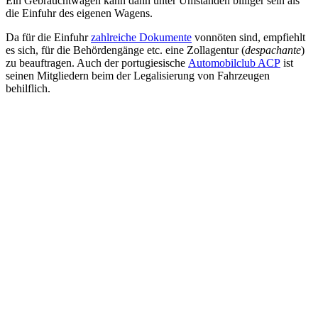
Ein Gebrauchtwagen kann dann unter Umständen billiger sein als
die Einfuhr des eigenen Wagens.
Da für die Einfuhr
zahlreiche Dokumente
vonnöten sind, empfiehlt
es sich, für die Behördengänge etc. eine Zollagentur (
despachante
)
zu beauftragen. Auch der portugiesische
Automobilclub ACP
ist
seinen Mitgliedern beim der Legalisierung von Fahrzeugen
behilflich.