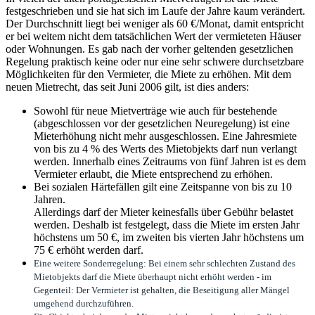
festgeschrieben und sie hat sich im Laufe der Jahre kaum verändert.
Der Durchschnitt liegt bei weniger als 60 €/Monat, damit entspricht
er bei weitem nicht dem tatsächlichen Wert der vermieteten Häuser
oder Wohnungen. Es gab nach der vorher geltenden gesetzlichen
Regelung praktisch keine oder nur eine sehr schwere durchsetzbare
Möglichkeiten für den Vermieter, die Miete zu erhöhen. Mit dem
neuen Mietrecht, das seit Juni 2006 gilt, ist dies anders:
Sowohl für neue Mietverträge wie auch für bestehende
(abgeschlossen vor der gesetzlichen Neuregelung) ist eine
Mieterhöhung nicht mehr ausgeschlossen. Eine Jahresmiete
von bis zu 4 % des Werts des Mietobjekts darf nun verlangt
werden. Innerhalb eines Zeitraums von fünf Jahren ist es dem
Vermieter erlaubt, die Miete entsprechend zu erhöhen.
Bei sozialen Härtefällen gilt eine Zeitspanne von bis zu 10
Jahren.
Allerdings darf der Mieter keinesfalls über Gebühr belastet
werden. Deshalb ist festgelegt, dass die Miete im ersten Jahr
höchstens um 50 €, im zweiten bis vierten Jahr höchstens um
75 € erhöht werden darf.
Eine weitere Sonderregelung: Bei einem sehr schlechten Zustand des
Mietobjekts darf die Miete überhaupt nicht erhöht werden - im
Gegenteil: Der Vermieter ist gehalten, die Beseitigung aller Mängel
umgehend durchzuführen.