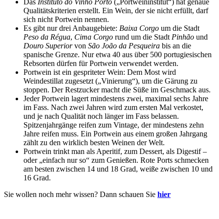
Das
Instituto do Vinho Porto
(„Portweininstitut“) hat genaue
Qualitätskriterien erstellt. Ein Wein, der sie nicht erfüllt, darf
sich nicht Portwein nennen.
Es gibt nur drei Anbaugebiete:
Baixa Corgo
um die Stadt
Peso da Régua
,
Cima Corgo
rund um die Stadt
Pinhão
und
Douro Superior
von
São João da Pesqueira
bis an die
spanische Grenze. Nur etwa 40 aus über 500 portugiesischen
Rebsorten dürfen für Portwein verwendet werden.
Portwein ist ein gespriteter Wein: Dem Most wird
Weindestillat zugesetzt („Vinierung“), um die Gärung zu
stoppen. Der Restzucker macht die Süße im Geschmack aus.
Jeder Portwein lagert mindestens zwei, maximal sechs Jahre
im Fass. Nach zwei Jahren wird zum ersten Mal verkostet,
und je nach Qualität noch länger im Fass belassen.
Spitzenjahrgänge reifen zum Vintage, der mindestens zehn
Jahre reifen muss. Ein Portwein aus einem großen Jahrgang
zählt zu den wirklich besten Weinen der Welt.
Portwein trinkt man als Aperitif, zum Dessert, als Digestif –
oder „einfach nur so“ zum Genießen. Rote Ports schmecken
am besten zwischen 14 und 18 Grad, weiße zwischen 10 und
16 Grad.
Sie wollen noch mehr wissen? Dann schauen Sie
hier