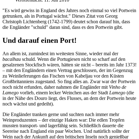
"Es wird gewiss in England des Jahres noch einmal so viel Portwein
getrunken, als in Portugal wächst." Dieses Zitat von Georg
Christoph Lichtenberg (1742-1799) deutet schon darauf hin, dass
die Engländer "schuld" daran sind, dass es den Portwein gibt.
Und darauf einen Port!
An allem ist, zumindest im weitesten Sinne, wieder mal der
bacalhau
schuld. Wenn die Portugiesen nicht so scharf auf den
gesalzenen Stockfisch wären, hätten sie nicht – bereits im Jahr 1373!
– mit den Engländern einen Vertrag geschlossen, der im Gegenzug
zu Weinlieferungen das Fischen von Kabeljau vor den Küsten
Großbritanniens zugestand. So fing alles an. Zwar war der Portwein
noch nicht erfunden, daher nahmen die Engländer mit
Vinho de
Lamego
vorlieb, einem lecker Weinchen aus der Stadt
Lamego
(die
in der Nähe des Douro liegt, des Flusses, an dem der Portwein heute
noch wächst und gedeiht).
Die Engländer tranken gerne und suchten nach immer mehr
Weinproduzenten – der einzige Haken war: Die edlen Tropfen
mussten transport- und lagerfähig sein. Schließlich dauerte die
Seereise nach England ein paar Wochen. Und natürlich sollte der
Wein nach der Ankunft auf den britischen Inseln noch genießbar