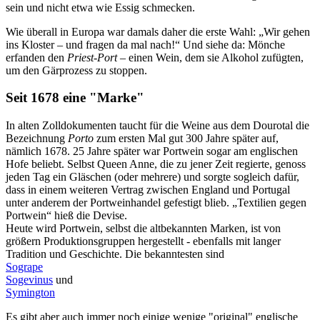
sein und nicht etwa wie Essig schmecken.
Wie überall in Europa war damals daher die erste Wahl: „Wir gehen
ins Kloster – und fragen da mal nach!“ Und siehe da: Mönche
erfanden den
Priest-Port
– einen Wein, dem sie Alkohol zufügten,
um den Gärprozess zu stoppen.
Seit 1678 eine "Marke"
In alten Zolldokumenten taucht für die Weine aus dem Dourotal die
Bezeichnung
Porto
zum ersten Mal gut 300 Jahre später auf,
nämlich 1678. 25 Jahre später war Portwein sogar am englischen
Hofe beliebt. Selbst Queen Anne, die zu jener Zeit regierte, genoss
jeden Tag ein Gläschen (oder mehrere) und sorgte sogleich dafür,
dass in einem weiteren Vertrag zwischen England und Portugal
unter anderem der Portweinhandel gefestigt blieb. „Textilien gegen
Portwein“ hieß die Devise.
Heute wird Portwein, selbst die altbekannten Marken, ist von
größern Produktionsgruppen hergestellt - ebenfalls mit langer
Tradition und Geschichte. Die bekanntesten sind
Sogrape
Sogevinus
und
Symington
Es gibt aber auch immer noch einige wenige "original" englische