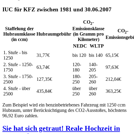
IUC für KFZ zwischen 1981 und 30.06.2007
CO
-
2
Staffelung der
Emissionsklasse
CO
-
2
Hubraumklasse
Hubraumgebühr
(in Gramm pro
Emissionsgeb
(in ccm)
Kilometer)
NEDC
WLTP
1. Stufe - bis
31,77€
bis 120
bis 140
65,15€
1250
2. Stufe - 1250-
120-
140-
63,74€
97,63€
1750
180
205
3. Stufe - 1750-
180-
205-
127,35€
212,04€
2500
250
260
4. Stufe - über
über
über
435,84€
363,25€
2500
250
260
Zum Beispiel wird ein benzinbetriebenes Fahrzeug mit 1250 ccm
Hubraum, unter Berücksichtigung des CO2-Ausstoßes, höchstens
96,92 Euro zahlen.
Sie hat sich getraut! Reale Hochzeit in