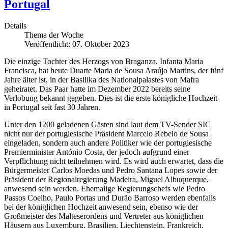
Portugal
Details
Thema der Woche
Veröffentlicht: 07. Oktober 2023
Die einzige Tochter des Herzogs von Braganza, Infanta Maria
Francisca, hat heute Duarte Maria de Sousa Araújo Martins, der fünf
Jahre älter ist, in der Basilika des Nationalpalastes von Mafra
geheiratet. Das Paar hatte im Dezember 2022 bereits seine
Verlobung bekannt gegeben. Dies ist die erste königliche Hochzeit
in Portugal seit fast 30 Jahren.
Unter den 1200 geladenen Gästen sind laut dem TV-Sender SIC
nicht nur der portugiesische Präsident Marcelo Rebelo de Sousa
eingeladen, sondern auch andere Politiker wie der portugiesische
Premierminister António Costa, der jedoch aufgrund einer
Verpflichtung nicht teilnehmen wird. Es wird auch erwartet, dass die
Bürgermeister Carlos Moedas und Pedro Santana Lopes sowie der
Präsident der Regionalregierung Madeira, Miguel Albuquerque,
anwesend sein werden. Ehemalige Regierungschefs wie Pedro
Passos Coelho, Paulo Portas und Durão Barroso werden ebenfalls
bei der königlichen Hochzeit anwesend sein, ebenso wie der
Großmeister des Malteserordens und Vertreter aus königlichen
Häusern aus Luxemburg, Brasilien, Liechtenstein, Frankreich,