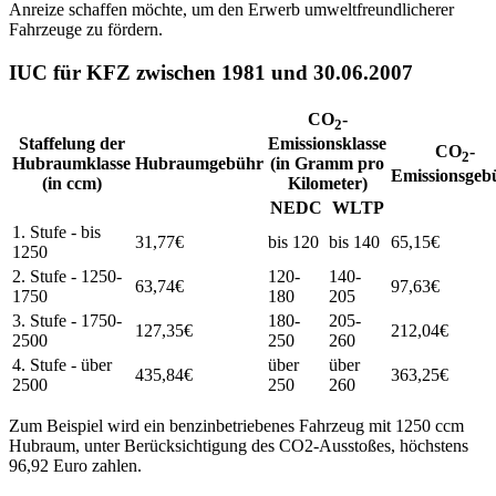
Anreize schaffen möchte, um den Erwerb umweltfreundlicherer
Fahrzeuge zu fördern.
IUC für KFZ zwischen 1981 und 30.06.2007
CO
-
2
Staffelung der
Emissionsklasse
CO
-
2
Hubraumklasse
Hubraumgebühr
(in Gramm pro
Emissionsgeb
(in ccm)
Kilometer)
NEDC
WLTP
1. Stufe - bis
31,77€
bis 120
bis 140
65,15€
1250
2. Stufe - 1250-
120-
140-
63,74€
97,63€
1750
180
205
3. Stufe - 1750-
180-
205-
127,35€
212,04€
2500
250
260
4. Stufe - über
über
über
435,84€
363,25€
2500
250
260
Zum Beispiel wird ein benzinbetriebenes Fahrzeug mit 1250 ccm
Hubraum, unter Berücksichtigung des CO2-Ausstoßes, höchstens
96,92 Euro zahlen.