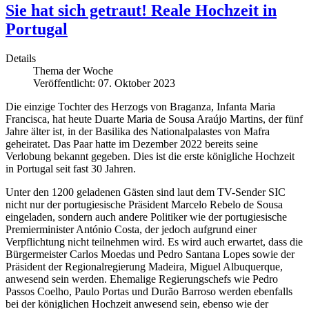
Sie hat sich getraut! Reale Hochzeit in
Portugal
Details
Thema der Woche
Veröffentlicht: 07. Oktober 2023
Die einzige Tochter des Herzogs von Braganza, Infanta Maria
Francisca, hat heute Duarte Maria de Sousa Araújo Martins, der fünf
Jahre älter ist, in der Basilika des Nationalpalastes von Mafra
geheiratet. Das Paar hatte im Dezember 2022 bereits seine
Verlobung bekannt gegeben. Dies ist die erste königliche Hochzeit
in Portugal seit fast 30 Jahren.
Unter den 1200 geladenen Gästen sind laut dem TV-Sender SIC
nicht nur der portugiesische Präsident Marcelo Rebelo de Sousa
eingeladen, sondern auch andere Politiker wie der portugiesische
Premierminister António Costa, der jedoch aufgrund einer
Verpflichtung nicht teilnehmen wird. Es wird auch erwartet, dass die
Bürgermeister Carlos Moedas und Pedro Santana Lopes sowie der
Präsident der Regionalregierung Madeira, Miguel Albuquerque,
anwesend sein werden. Ehemalige Regierungschefs wie Pedro
Passos Coelho, Paulo Portas und Durão Barroso werden ebenfalls
bei der königlichen Hochzeit anwesend sein, ebenso wie der