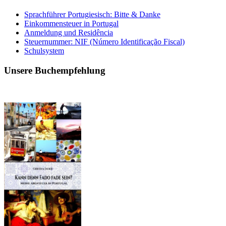
Sprachführer Portugiesisch: Bitte & Danke
Einkommensteuer in Portugal
Anmeldung und Residência
Steuernummer: NIF (Número Identificação Fiscal)
Schulsystem
Unsere Buchempfehlung